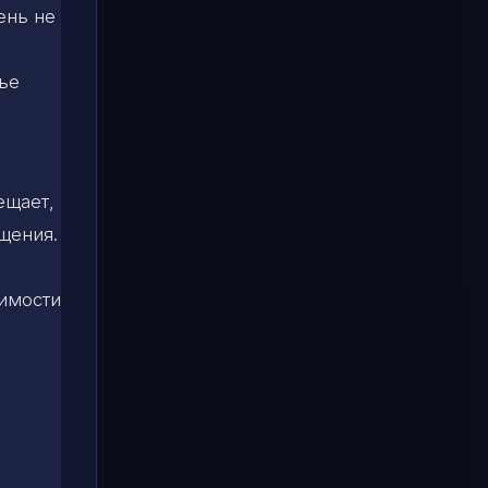
ень не
ье
ещает,
щения.
симости