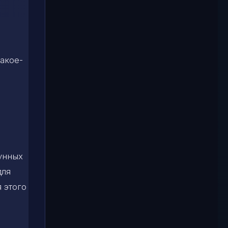
акое-
лунных
для
я этого