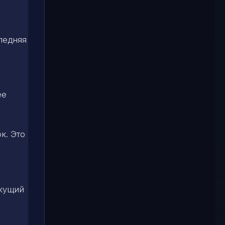
ледняя
ее
к. Это
екущий