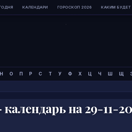
ГОДНЯ
КАЛЕНДАРИ
ГОРОСКОП 2026
КАКИМ БУДЕТ 
Н
О
П
Р
С
Т
У
Ф
Х
Ц
Ч
Ш
Щ
календарь на 29-11-2