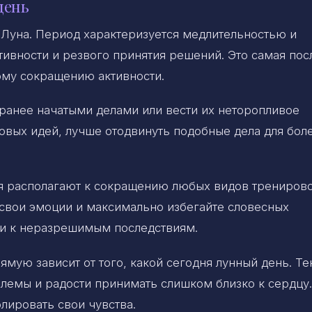
день
Луна. Период характеризуется медлительностью и
тивности и резвого принятия решений. Это самая пос
кому сокращению активности.
 ранее начатыми делами или вести их неторопливое
овых идей, лучше отодвинуть подобные дела для бол
дня располагают к сокращению любых видов тренирово
е свои эмоции и максимально избегайте словесных
ти к неразрешимым последствиям.
ямую зависит от того, какой сегодня лунный день. Т
блемы и радости принимать слишком близко к сердцу.
лировать свои чувства.