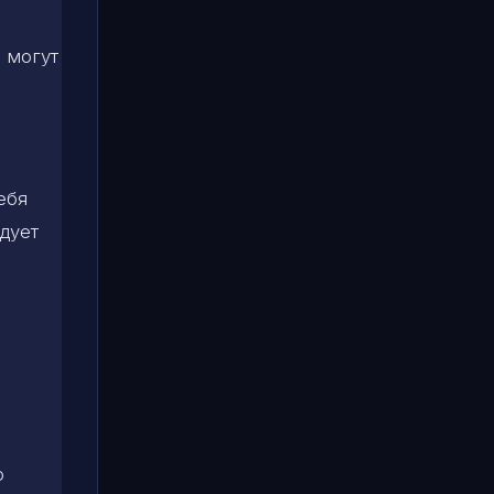
 могут
ебя
дует
о