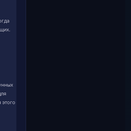
огда
щих.
лунных
для
я этого