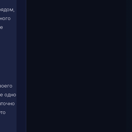
рядом,
ного
ое
воего
е одно
аточно
Это