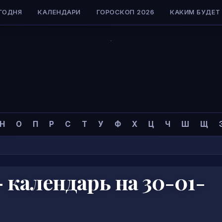
ГОДНЯ
КАЛЕНДАРИ
ГОРОСКОП 2026
КАКИМ БУДЕТ 
Н
О
П
Р
С
Т
У
Ф
Х
Ц
Ч
Ш
Щ
календарь на 30-01-