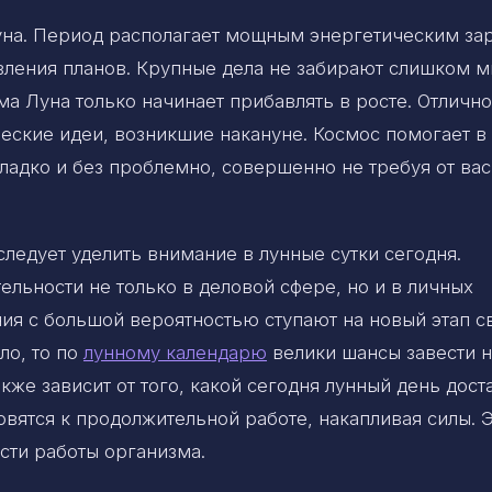
уна. Период располагает мощным энергетическим за
ления планов. Крупные дела не забирают слишком м
ама Луна только начинает прибавлять в росте. Отличн
ческие идеи, возникшие накануне. Космос помогает в
ладко и без проблемно, совершенно не требуя от вас
ледует уделить внимание в лунные сутки сегодня.
ельности не только в деловой сфере, но и в личных
я с большой вероятностью ступают на новый этап с
ло, то по
лунному календарю
велики шансы завести н
кже зависит от того, какой сегодня лунный день дост
вятся к продолжительной работе, накапливая силы. 
сти работы организма.