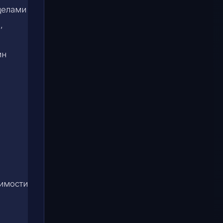
делами
,
ин
симости