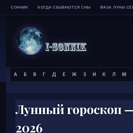
СОННИК
КОГДА СБЫВАЮТСЯ СНЫ
ФАЗА ЛУНЫ СЕ
Skip to content
Сонник
Главная страница
»
А
Б
В
Г
Д
Е
Ж
З
И
К
Л
М
I-
SONNIK.COM
Лунный гороскоп — 
2026