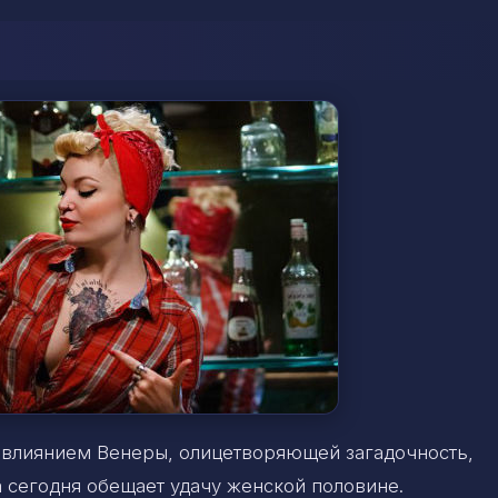
д влиянием Венеры, олицетворяющей загадочность,
а сегодня обещает удачу женской половине.