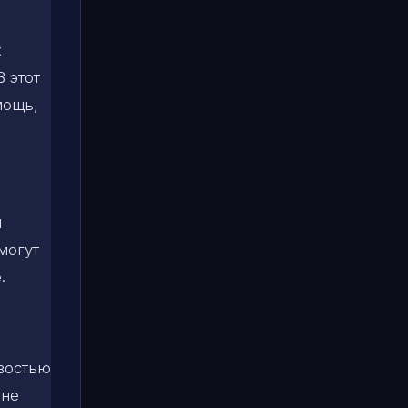
х
В этот
мощь,
я
могут
.
ивостью
 не