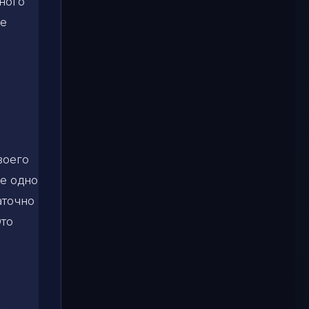
ного
ое
воего
е одно
аточно
Это