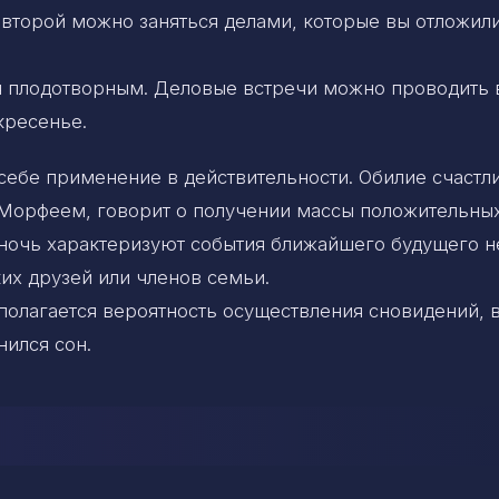
 второй можно заняться делами, которые вы отложили
я плодотворным. Деловые встречи можно проводить в
кресенье.
себе применение в действительности. Обилие счастл
 Морфеем, говорит о получении массы положительны
 ночь характеризуют события ближайшего будущего н
ких друзей или членов семьи.
олагается вероятность осуществления сновидений, 
нился сон.