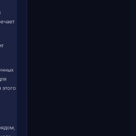
я
вечает
ит
лунных
для
я этого
рядом,