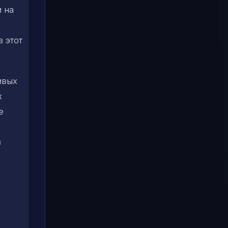
 на
 этот
ивых
х
е
в