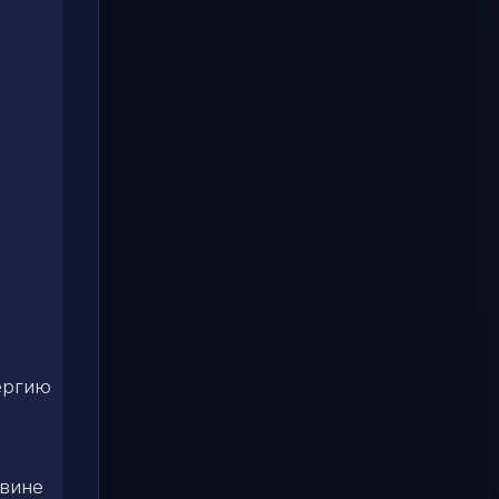
нергию
овине