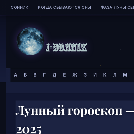
СОННИК
КОГДА СБЫВАЮТСЯ СНЫ
ФАЗА ЛУНЫ СЕ
Skip to content
Сонник
Главная страница
»
А
Б
В
Г
Д
Е
Ж
З
И
К
Л
М
I-
SONNIK.COM
Лунный гороскоп —
2025