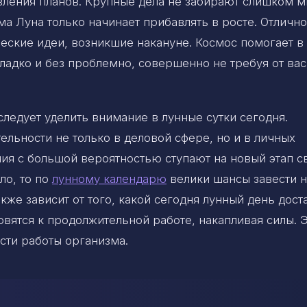
ления планов. Крупные дела не забирают слишком м
ама Луна только начинает прибавлять в росте. Отличн
ческие идеи, возникшие накануне. Космос помогает в
ладко и без проблемно, совершенно не требуя от вас
ледует уделить внимание в лунные сутки сегодня.
ельности не только в деловой сфере, но и в личных
я с большой вероятностью ступают на новый этап с
ло, то по
лунному календарю
велики шансы завести н
кже зависит от того, какой сегодня лунный день дост
вятся к продолжительной работе, накапливая силы. 
сти работы организма.