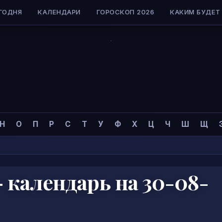
ГОДНЯ
КАЛЕНДАРИ
ГОРОСКОП 2026
КАКИМ БУДЕТ 
Н
О
П
Р
С
Т
У
Ф
Х
Ц
Ч
Ш
Щ
 календарь на 30-08-