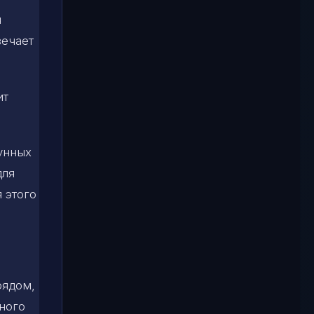
я
вечает
ит
лунных
для
я этого
рядом,
ного