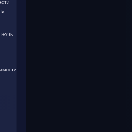
ести
ть
 ночь
симости