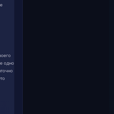
ое
воего
е одно
аточно
Это