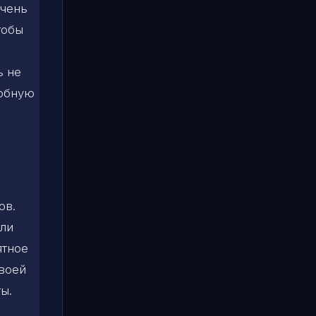
Очень
тобы
ь не
робную
ов.
сли
ятное
своей
ы.