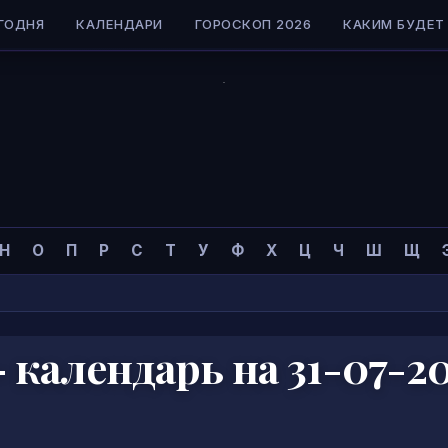
ГОДНЯ
КАЛЕНДАРИ
ГОРОСКОП 2026
КАКИМ БУДЕТ 
Н
О
П
Р
С
Т
У
Ф
Х
Ц
Ч
Ш
Щ
календарь на 31-07-2