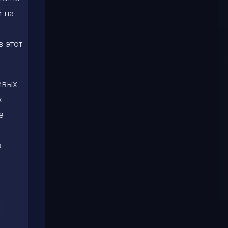
 на
 этот
ивых
х
е
в