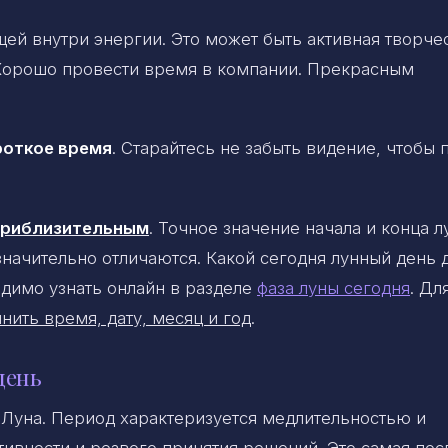
ей внутри энергии. Это может быть активная творче
Хорошо провести время в компании. Прекрасным
роткое время
. Старайтесь не забыть видение, чтобы 
 приблизительным
. Точное значение начала и конца 
 значительно отличаются. Какой сегодня лунный день 
димо узнать онлайн в разделе
фаза луны сегодня
. Дл
нить время, дату, месяц и год
.
день
Луна. Период характеризуется медлительностью и
тивности и резвого принятия решений. Это самая пос