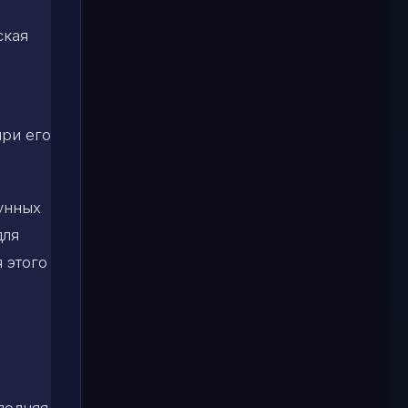
ская
при его
лунных
для
я этого
ледняя