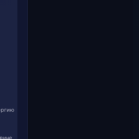
нергию
овине