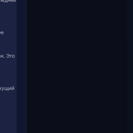
ее
к. Это
екущий