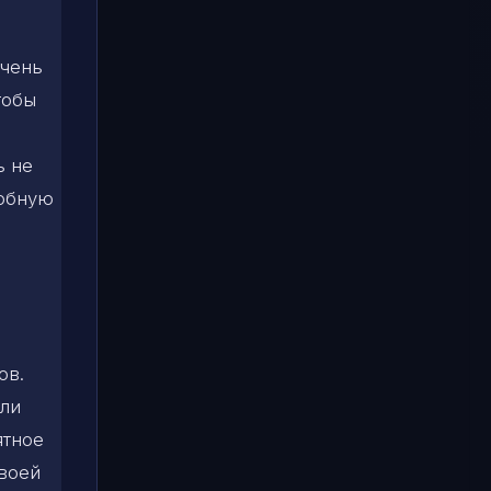
Очень
тобы
ь не
робную
ов.
сли
ятное
своей