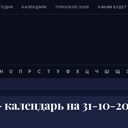
ГОДНЯ
КАЛЕНДАРИ
ГОРОСКОП 2026
КАКИМ БУДЕТ 
Н
О
П
Р
С
Т
У
Ф
Х
Ц
Ч
Ш
Щ
календарь на 31-10-2