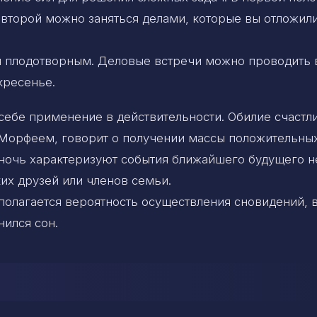
 второй можно заняться делами, которые вы отложили
я плодотворным. Деловые встречи можно проводить в
кресенье.
себе применение в действительности. Обилие счастл
 Морфеем, говорит о получении массы положительны
 ночь характеризуют события ближайшего будущего н
ких друзей или членов семьи.
олагается вероятность осуществления сновидений, 
нился сон.