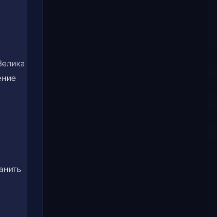
Велика
ение
анить