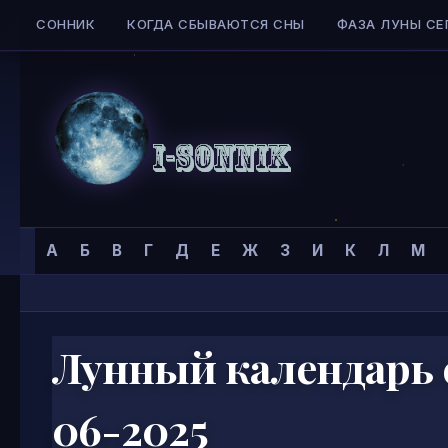
СОННИК
КОГДА СБЫВАЮТСЯ СНЫ
ФАЗА ЛУНЫ СЕ
Skip to content
Сонник
Главная страница
»
А
Б
В
Г
Д
Е
Ж
З
И
К
Л
М
I-
SONNIK.COM
Лунный календарь 
06-2025