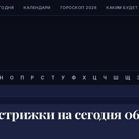
ГОДНЯ
КАЛЕНДАРИ
ГОРОСКОП 2026
КАКИМ БУДЕТ 
Н
О
П
Р
С
Т
У
Ф
Х
Ц
Ч
Ш
Щ
стрижки на сегодня 06