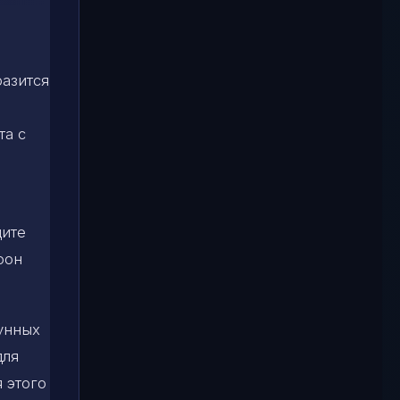
разится
та с
дите
фон
лунных
для
я этого