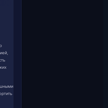
о
ией,
сть
зких
ешными
ортить