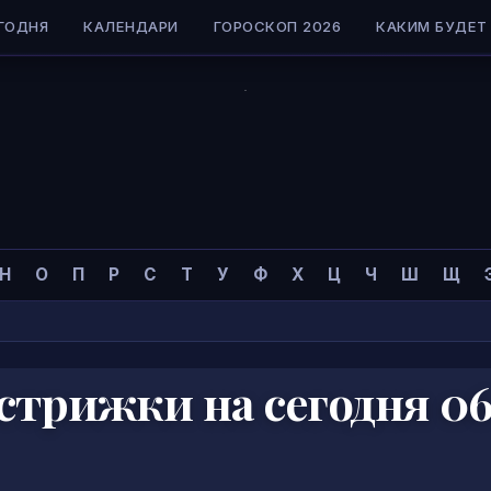
ГОДНЯ
КАЛЕНДАРИ
ГОРОСКОП 2026
КАКИМ БУДЕТ 
Н
О
П
Р
С
Т
У
Ф
Х
Ц
Ч
Ш
Щ
стрижки на сегодня 06