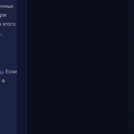
лунных
для
я этого
,
яц
. Если
 в