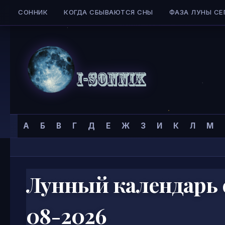
СОННИК
КОГДА СБЫВАЮТСЯ СНЫ
ФАЗА ЛУНЫ СЕ
Skip to content
Сонник
Главная страница
»
А
Б
В
Г
Д
Е
Ж
З
И
К
Л
М
I-
SONNIK.COM
Лунный календарь 
08-2026