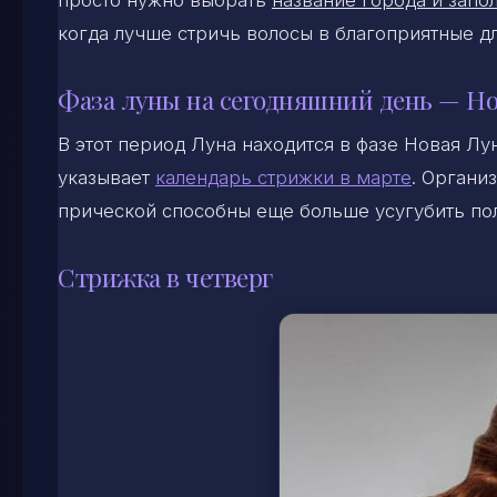
просто нужно выбрать
название города и запол
когда лучше стричь волосы в благоприятные д
Фаза луны на сегодняшний день — Но
В этот период Луна находится в фазе Новая Лу
указывает
календарь стрижки в марте
. Органи
прической способны еще больше усугубить по
Стрижка в четверг