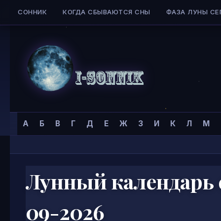
СОННИК
КОГДА СБЫВАЮТСЯ СНЫ
ФАЗА ЛУНЫ СЕ
Skip to content
Сонник
Главная страница
»
А
Б
В
Г
Д
Е
Ж
З
И
К
Л
М
I-
SONNIK.COM
Лунный календарь 
09-2026