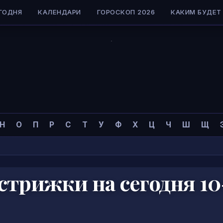
ГОДНЯ
КАЛЕНДАРИ
ГОРОСКОП 2026
КАКИМ БУДЕТ 
Н
О
П
Р
С
Т
У
Ф
Х
Ц
Ч
Ш
Щ
стрижки на сегодня 10