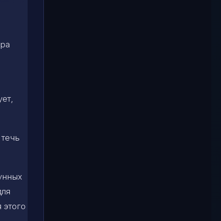
ура
ет,
 течь
лунных
для
я этого