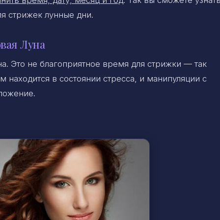
нить время, дату, месяц и год
. Так вы сможете узнать
ля стрижек лунные дни.
вая Луна
на. Это не благоприятное время для стрижки — так
зм находится в состоянии стресса, и манипуляции с
ложение.