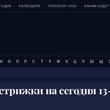
ГОДНЯ
КАЛЕНДАРИ
ГОРОСКОП 2026
КАКИМ БУДЕТ 
Н
О
П
Р
С
Т
У
Ф
Х
Ц
Ч
Ш
Щ
трижки на сегодня 13