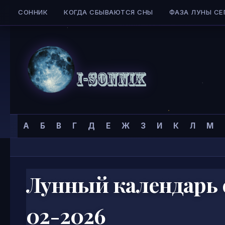
СОННИК
КОГДА СБЫВАЮТСЯ СНЫ
ФАЗА ЛУНЫ СЕ
Skip to content
Сонник
Главная страница
»
А
Б
В
Г
Д
Е
Ж
З
И
К
Л
М
I-
SONNIK.COM
Лунный календарь с
02-2026