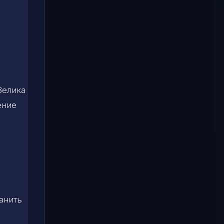
Велика
ение
анить