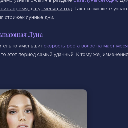
димо узнать онлайн в разделе
фаза луны сегодня
. Дл
нить время, дату, месяц и год
. Так вы сможете узнать
ля стрижек лунные дни.
бывающая Луна
ительно уменьшит
скорость роста волос на март мес
то этот период самый удачный. К тому же, изменения