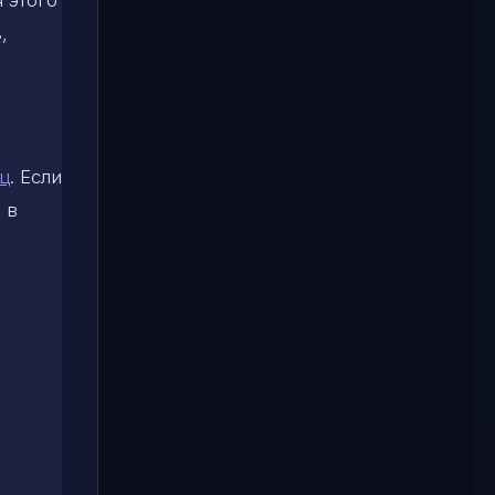
я этого
,
яц
. Если
 в