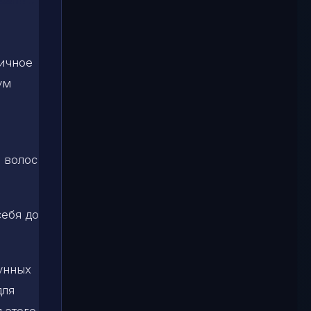
личное
ум
 волос
себя до
лунных
для