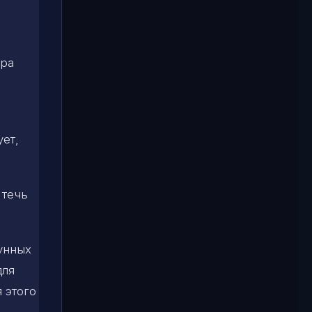
ура
ет,
 течь
лунных
для
я этого