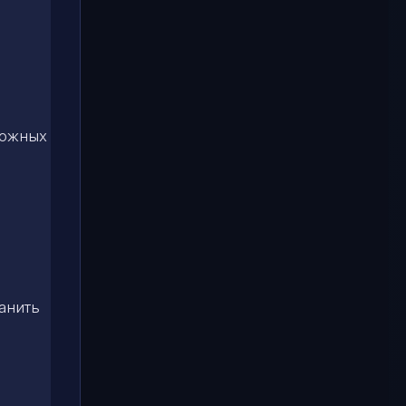
ложных
анить