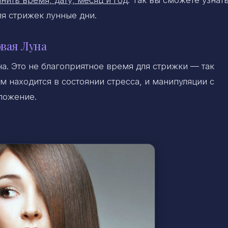
нить время, дату, месяц и год
. Так вы сможете узнать
ля стрижек лунные дни.
вая Луна
на. Это не благоприятное время для стрижки — так
зм находится в состоянии стресса, и манипуляции с
ложение.