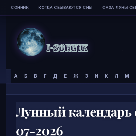
СОННИК
КОГДА СБЫВАЮТСЯ СНЫ
ФАЗА ЛУНЫ СЕ
Skip to content
Сонник
Главная страница
»
А
Б
В
Г
Д
Е
Ж
З
И
К
Л
М
I-
SONNIK.COM
Лунный календарь с
07-2026