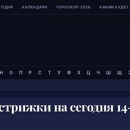
ГОДНЯ
КАЛЕНДАРИ
ГОРОСКОП 2026
КАКИМ БУДЕТ 
Н
О
П
Р
С
Т
У
Ф
Х
Ц
Ч
Ш
Щ
трижки на сегодня 14