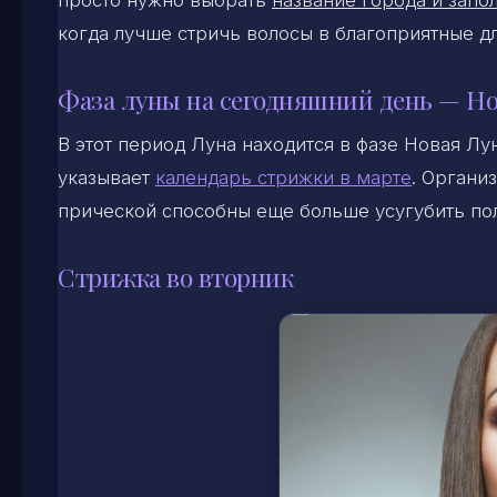
просто нужно выбрать
название города и запол
когда лучше стричь волосы в благоприятные д
Фаза луны на сегодняшний день — Но
В этот период Луна находится в фазе Новая Лу
указывает
календарь стрижки в марте
. Органи
прической способны еще больше усугубить по
Стрижка во вторник