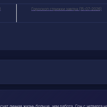
)
Гороскоп стрижки завтра (15-07-2026)
сует личная жизнь больше, чем работа. Сон с четверга н