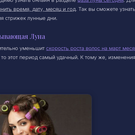
димо узнать онлайн в разделе
фаза луны сегодня
. Дл
нить время, дату, месяц и год
. Так вы сможете узнать
ля стрижек лунные дни.
бывающая Луна
ительно уменьшит
скорость роста волос на март мес
то этот период самый удачный. К тому же, изменения