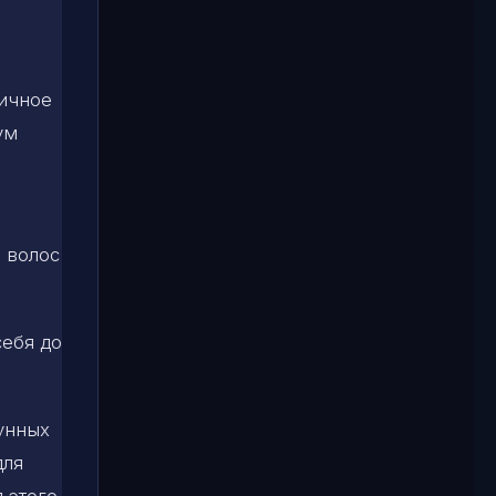
личное
ум
 волос
себя до
лунных
для