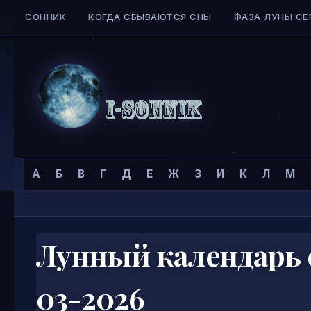
СОННИК
КОГДА СБЫВАЮТСЯ СНЫ
ФАЗА ЛУНЫ СЕ
Skip to content
Сонник
Главная страница
»
А
Б
В
Г
Д
Е
Ж
З
И
К
Л
М
I-
SONNIK.COM
Лунный календарь с
03-2026