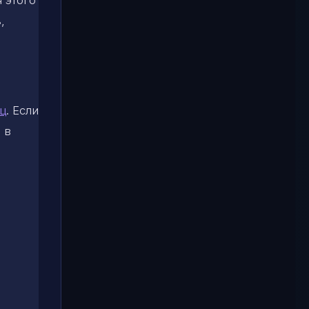
я этого
,
яц
. Если
 в