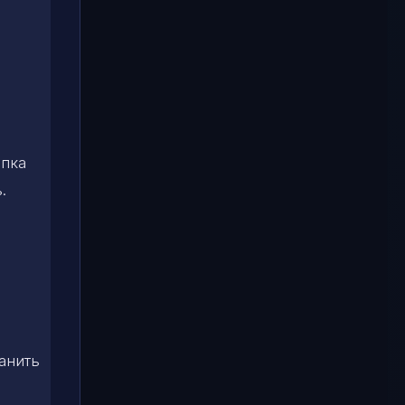
епка
.
анить