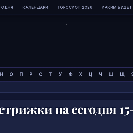
ГОДНЯ
КАЛЕНДАРИ
ГОРОСКОП 2026
КАКИМ БУДЕТ 
Н
О
П
Р
С
Т
У
Ф
Х
Ц
Ч
Ш
Щ
трижки на сегодня 15