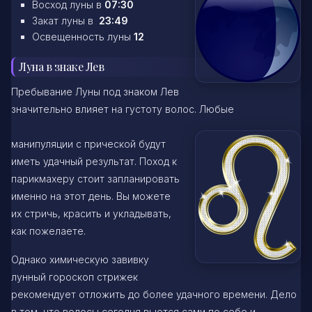
Восход луны в
07:30
Закат луны в
23:49
Освещенность луны
12
Луна в знаке Лев
Пребывание Луны под знаком Лев
значительно влияет на густоту волос. Любые
манипуляции с прической будут
иметь удачный результат. Поход к
парикмахеру стоит запланировать
именно на этот день. Вы можете
их стричь, красить и укладывать,
как пожелаете.
Однако химическую завивку
лунный гороскоп стрижек
рекомендует отложить до более удачного времени. Дело
в том, что волосы сегодня вьются сами по себе и