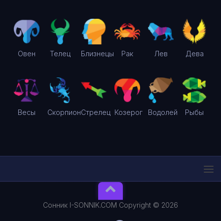
Овен
Телец
Близнецы
Рак
Лев
Дева
Весы
Скорпион
Стрелец
Козерог
Водолей
Рыбы
Сонник I-SONNIK.COM Copyright © 2026