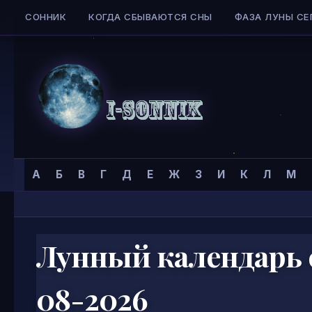
СОННИК
КОГДА СБЫВАЮТСЯ СНЫ
ФАЗА ЛУНЫ СЕ
Skip to content
Сонник
Главная страница
»
А
Б
В
Г
Д
Е
Ж
З
И
К
Л
М
I-
SONNIK.COM
Лунный календарь с
08-2026