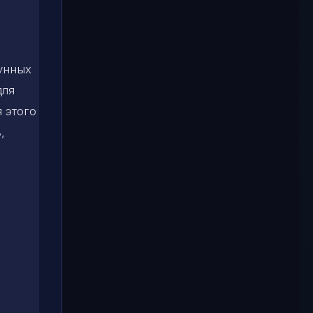
лунных
для
я этого
,