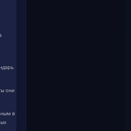
а
ендарь
ты они
сным в
рых