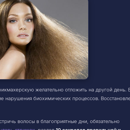
рикмахерскую желательно отложить на другой день. 
вие нарушения биохимических процессов. Восстановл
стричь волосы в благоприятные дни, обязательно
ндарь стрижек
, раздел
10 секретов правильной и