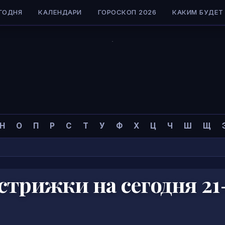
ГОДНЯ
КАЛЕНДАРИ
ГОРОСКОП 2026
КАКИМ БУДЕТ 
Н
О
П
Р
С
Т
У
Ф
Х
Ц
Ч
Ш
Щ
трижки на сегодня 21