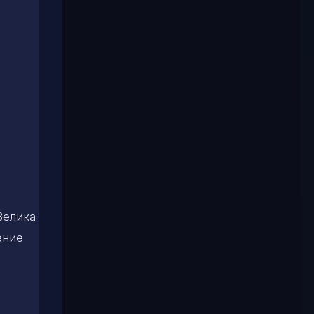
Велика
ение