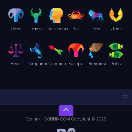
Овен
Телец
Близнецы
Рак
Лев
Дева
Весы
Скорпион
Стрелец
Козерог
Водолей
Рыбы
Сонник I-SONNIK.COM Copyright © 2026