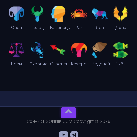
Овен
Телец
Близнецы
Рак
Лев
Дева
Весы
Скорпион
Стрелец
Козерог
Водолей
Рыбы
Сонник I-SONNIK.COM Copyright © 2026