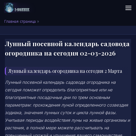
Skip to content
Сонник I-SONNIK.COM
Главная страница
»
Лунный посевной календарь садовода
огородника на сегодня 02-03-2026
Лунный календарь огородника на сегодня 2 Марта
Лунный посевной календарь садовода огородника на
сегодня поможет определить благоприятные или не
благоприятные посадочные дни по трем основным
параметрам: прохождения луной определенного созвездия
зодиака, значения лунных суток и цикла лунной фазы.
Учитывая периоды воздействия луны на живые организмы и
растения, в полной мере можете рассчитывать на
повышенный урожай и улучшения вашего самочувствия