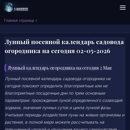
Skip to content
Сонник I-SONNIK.COM
Главная страница
»
Лунный посевной календарь садовода
огородника на сегодня 02-05-2026
Лунный календарь огородника на сегодня 2 Мая
Лунный посевной календарь садовода огородника на
сегодня поможет определить благоприятные или не
благоприятные посадочные дни по трем основным
параметрам: прохождения луной определенного созвездия
зодиака, значения лунных суток и цикла лунной фазы.
Учитывая периоды воздействия луны на живые организмы и
растения, в полной мере можете рассчитывать на
повышенный урожай и улучшения вашего самочувствия