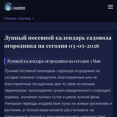
Skip to content
Сонник I-SONNIK.COM
Главная страница
»
Лунный посевной календарь садовода
огородника на сегодня 03-05-2026
Лунный календарь огородника на сегодня 3 Мая
Лунный посевной календарь садовода огородника на
сегодня поможет определить благоприятные или не
благоприятные посадочные дни по трем основным
параметрам: прохождения луной определенного созвездия
зодиака, значения лунных суток и цикла лунной фазы.
Учитывая периоды воздействия луны на живые организмы и
растения, в полной мере можете рассчитывать на
повышенный урожай и улучшения вашего самочувствия