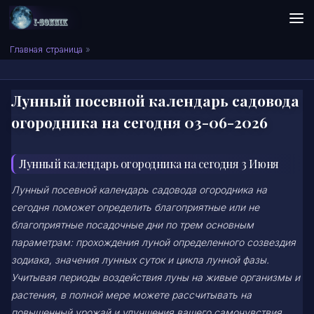
Skip to content
Сонник I-SONNIK.COM
Главная страница
»
Лунный посевной календарь садовода
огородника на сегодня 03-06-2026
Лунный календарь огородника на сегодня 3 Июня
Лунный посевной календарь садовода огородника на
сегодня поможет определить благоприятные или не
благоприятные посадочные дни по трем основным
параметрам: прохождения луной определенного созвездия
зодиака, значения лунных суток и цикла лунной фазы.
Учитывая периоды воздействия луны на живые организмы и
растения, в полной мере можете рассчитывать на
повышенный урожай и улучшения вашего самочувствия