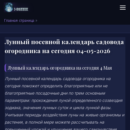
Skip to content
Сонник I-SONNIK.COM
Главная страница
»
Лунный посевной календарь садовода
огородника на сегодня 04-05-2026
Лунный календарь огородника на сегодня 4 Мая
Лунный посевной календарь садовода огородника на
сегодня поможет определить благоприятные или не
благоприятные посадочные дни по трем основным
параметрам: прохождения луной определенного созвездия
зодиака, значения лунных суток и цикла лунной фазы.
Учитывая периоды воздействия луны на живые организмы и
растения, в полной мере можете рассчитывать на
повышенный урожай и улучшения вашего самочувствия