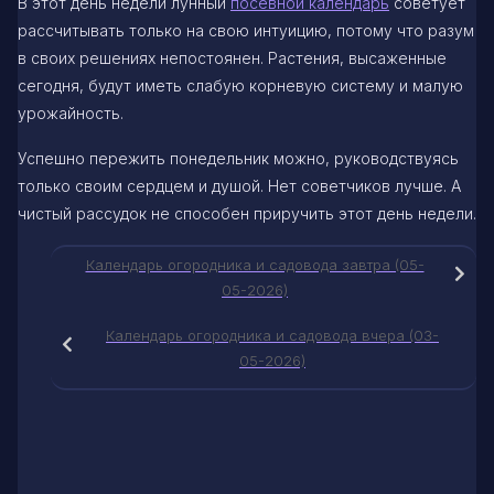
В этот день недели лунный
посевной календарь
советует
рассчитывать только на свою интуицию, потому что разум
в своих решениях непостоянен. Растения, высаженные
сегодня, будут иметь слабую корневую систему и малую
урожайность.
Успешно пережить понедельник можно, руководствуясь
только своим сердцем и душой. Нет советчиков лучше. А
чистый рассудок не способен приручить этот день недели.
Календарь огородника и садовода завтра (05-
05-2026)
Календарь огородника и садовода вчера (03-
05-2026)