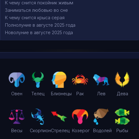
К чему снится покойник живым
Заниматься любовью во сне
К чему снится крыса серая
Полнолуние в августе 2025 года
Новолуние в августе 2025 года
Овен
Телец
Близнецы
Рак
Лев
Дева
Весы
Скорпион
Стрелец
Козерог
Водолей
Рыбы