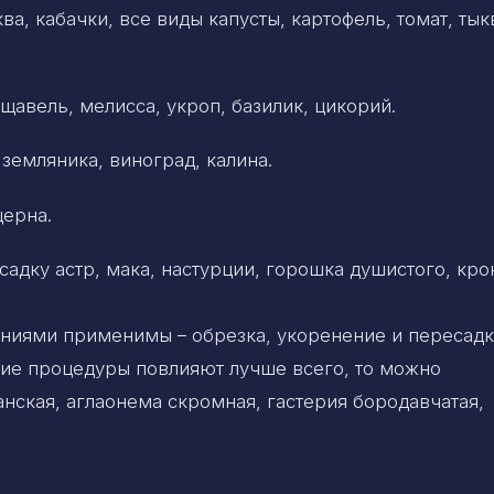
ва, кабачки, все виды капусты, картофель, томат, тык
авель, мелисса, укроп, базилик, цикорий.
земляника, виноград, калина.
церна.
садку астр, мака, настурции, горошка душистого, кро
ниями применимы – обрезка, укоренение и пересадк
акие процедуры повлияют лучше всего, то можно
анская, аглаонема скромная, гастерия бородавчатая,