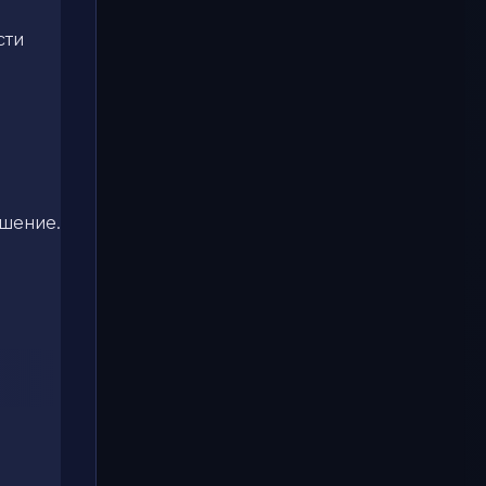
сти
ашение.