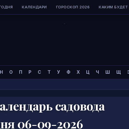
ГОДНЯ
КАЛЕНДАРИ
ГОРОСКОП 2026
КАКИМ БУДЕТ 
Н
О
П
Р
С
Т
У
Ф
Х
Ц
Ч
Ш
Щ
алендарь садовода
дня 06-09-2026