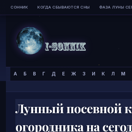
СОННИК
КОГДА СБЫВАЮТСЯ СНЫ
ФАЗА ЛУНЫ СЕ
Skip to content
Сонник
Главная страница
»
А
Б
В
Г
Д
Е
Ж
З
И
К
Л
М
I-
SONNIK.COM
Лунный посевной к
огородника на сего