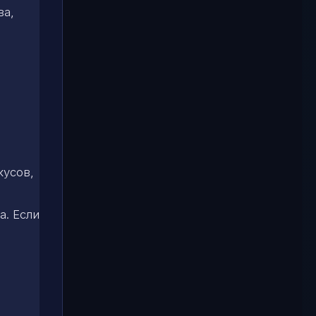
ва,
кусов,
а. Если