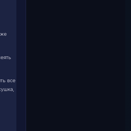
кже
сеять
ть все
сушка,