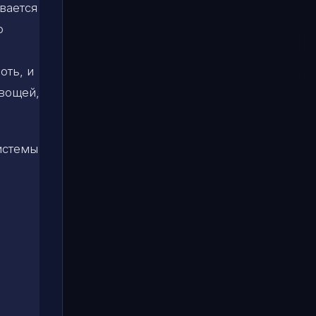
вается
о
оть, и
овощей,
истемы