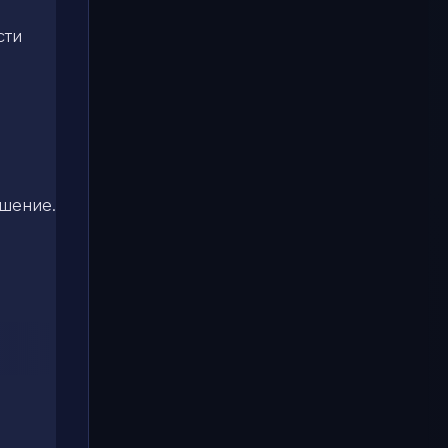
сти
ашение.