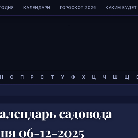
ГОДНЯ
КАЛЕНДАРИ
ГОРОСКОП 2026
КАКИМ БУДЕТ 
Н
О
П
Р
С
Т
У
Ф
Х
Ц
Ч
Ш
Щ
алендарь садовода
дня 06-12-2025