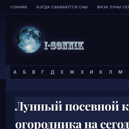
СОННИК
КОГДА СБЫВАЮТСЯ СНЫ
ФАЗА ЛУНЫ СЕ
Skip to content
Сонник
Главная страница
»
А
Б
В
Г
Д
Е
Ж
З
И
К
Л
М
I-
SONNIK.COM
Лунный посевной к
огородника на сего