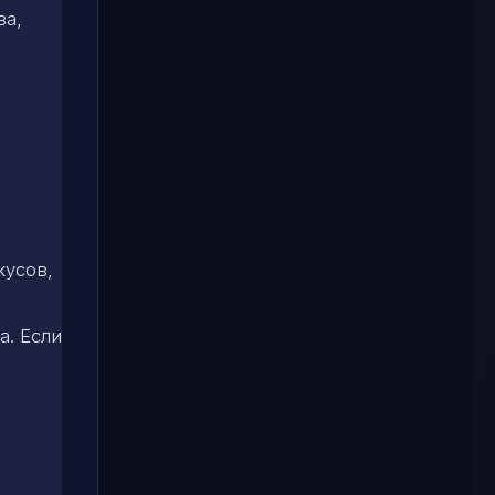
ва,
кусов,
а. Если