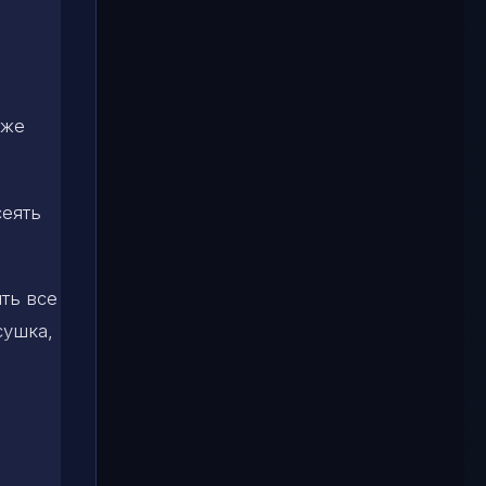
кже
сеять
ть все
сушка,