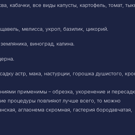
ва, кабачки, все виды капусты, картофель, томат, тык
авель, мелисса, укроп, базилик, цикорий.
земляника, виноград, калина.
церна.
садку астр, мака, настурции, горошка душистого, кро
ниями применимы – обрезка, укоренение и пересадк
акие процедуры повлияют лучше всего, то можно
анская, аглаонема скромная, гастерия бородавчатая,