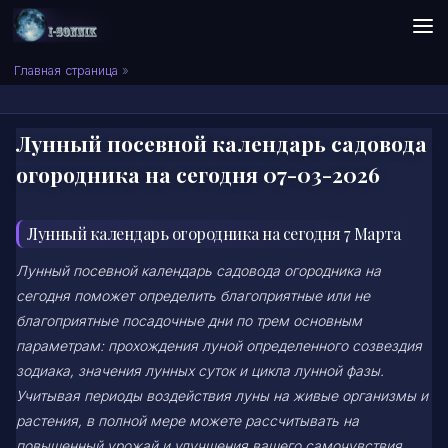
Skip to content
Сонник I-SONNIK.COM
Главная страница
»
Лунный посевной календарь садовода
огородника на сегодня 07-03-2026
Лунный календарь огородника на сегодня 7 Марта
Лунный посевной календарь садовода огородника на
сегодня поможет определить благоприятные или не
благоприятные посадочные дни по трем основным
параметрам: прохождения луной определенного созвездия
зодиака, значения лунных суток и цикла лунной фазы.
Учитывая периоды воздействия луны на живые организмы и
растения, в полной мере можете рассчитывать на
повышенный урожай и улучшения вашего самочувствия