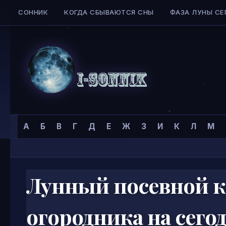
СОННИК
КОГДА СБЫВАЮТСЯ СНЫ
ФАЗА ЛУНЫ СЕ
Skip to content
Сонник
Главная страница
»
А
Б
В
Г
Д
Е
Ж
З
И
К
Л
М
I-
SONNIK.COM
Лунный посевной к
огородника на сего