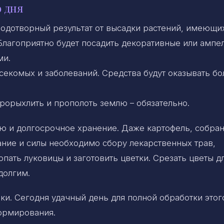
 дня
одотворный результат от высадки растений, имеющих
 Благоприятно будет посадить декоративные или ампе
ми.
асекомых и заболеваний. Средства будут оказывать б
 прорыхлить и прополоть землю – обязательно.
ию и долгосрочное хранение. Даже картофель, собра
ание и силы необходимо сбору лекарственных трав,
опать луковицы и заготовить цветки. Срезать цветы д
долгим.
ки. Сегодня удачный день для полной обработки этог
формирования.