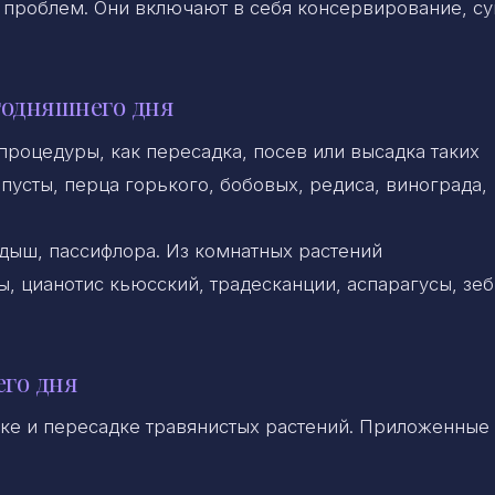
 проблем. Они включают в себя консервирование, су
годняшнего дня
роцедуры, как пересадка, посев или высадка таких
апусты, перца горького, бобовых, редиса, винограда,
ндыш, пассифлора. Из комнатных растений
, цианотис кьюсский, традесканции, аспарагусы, зеб
его дня
ке и пересадке травянистых растений. Приложенные