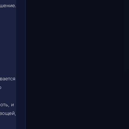
ашение.
вается
о
оть, и
овощей,