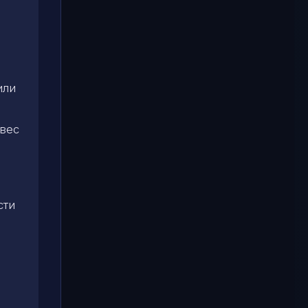
или
овес
сти