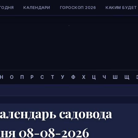
ГОДНЯ
КАЛЕНДАРИ
ГОРОСКОП 2026
КАКИМ БУДЕТ 
Н
О
П
Р
С
Т
У
Ф
Х
Ц
Ч
Ш
Щ
алендарь садовода
дня 08-08-2026