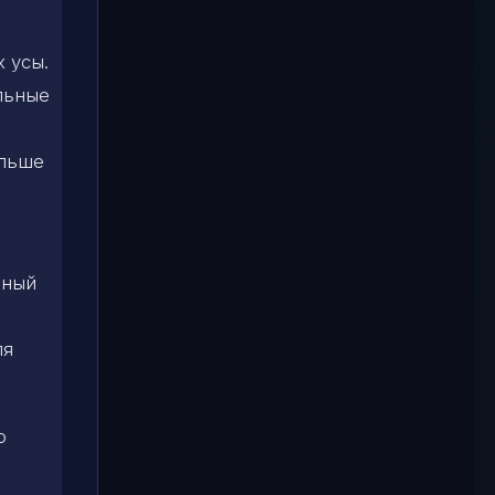
 усы.
льные
ольше
нный
ля
о