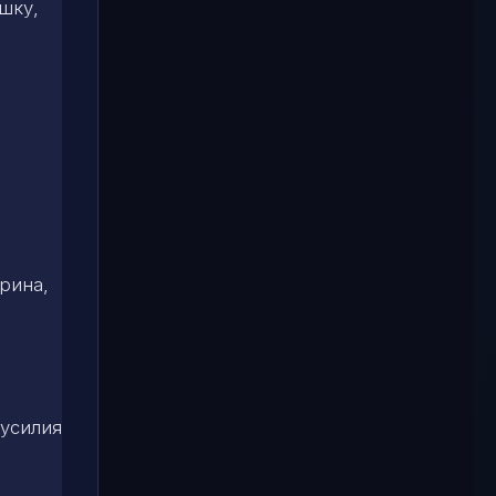
шку,
рина,
 усилия