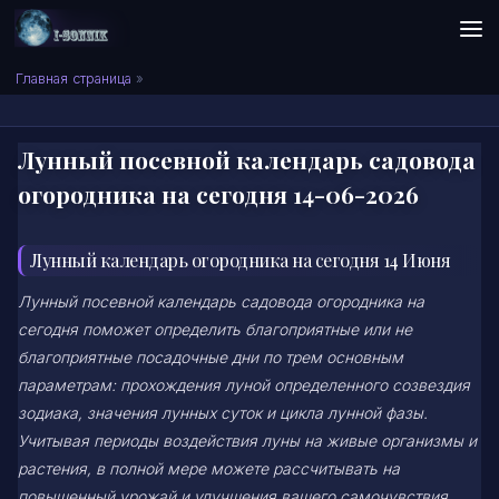
Skip to content
Сонник I-SONNIK.COM
Главная страница
»
Лунный посевной календарь садовода
огородника на сегодня 14-06-2026
Лунный календарь огородника на сегодня 14 Июня
Лунный посевной календарь садовода огородника на
сегодня поможет определить благоприятные или не
благоприятные посадочные дни по трем основным
параметрам: прохождения луной определенного созвездия
зодиака, значения лунных суток и цикла лунной фазы.
Учитывая периоды воздействия луны на живые организмы и
растения, в полной мере можете рассчитывать на
повышенный урожай и улучшения вашего самочувствия