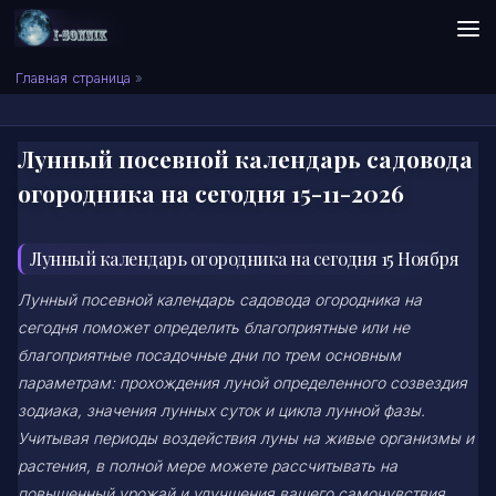
Skip to content
Сонник I-SONNIK.COM
Главная страница
»
Лунный посевной календарь садовода
огородника на сегодня 15-11-2026
Лунный календарь огородника на сегодня 15 Ноября
Лунный посевной календарь садовода огородника на
сегодня поможет определить благоприятные или не
благоприятные посадочные дни по трем основным
параметрам: прохождения луной определенного созвездия
зодиака, значения лунных суток и цикла лунной фазы.
Учитывая периоды воздействия луны на живые организмы и
растения, в полной мере можете рассчитывать на
повышенный урожай и улучшения вашего самочувствия