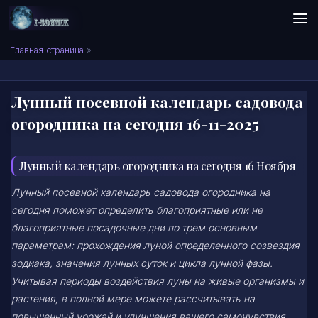
Skip to content
Сонник I-SONNIK.COM
Главная страница
»
Лунный посевной календарь садовода
огородника на сегодня 16-11-2025
Лунный календарь огородника на сегодня 16 Ноября
Лунный посевной календарь садовода огородника на
сегодня поможет определить благоприятные или не
благоприятные посадочные дни по трем основным
параметрам: прохождения луной определенного созвездия
зодиака, значения лунных суток и цикла лунной фазы.
Учитывая периоды воздействия луны на живые организмы и
растения, в полной мере можете рассчитывать на
повышенный урожай и улучшения вашего самочувствия