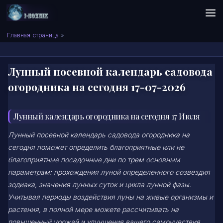
Skip to content
Сонник I-SONNIK.COM
Главная страница
»
Лунный посевной календарь садовода
огородника на сегодня 17-07-2026
Лунный календарь огородника на сегодня 17 Июля
Лунный посевной календарь садовода огородника на
сегодня поможет определить благоприятные или не
благоприятные посадочные дни по трем основным
параметрам: прохождения луной определенного созвездия
зодиака, значения лунных суток и цикла лунной фазы.
Учитывая периоды воздействия луны на живые организмы и
растения, в полной мере можете рассчитывать на
повышенный урожай и улучшения вашего самочувствия