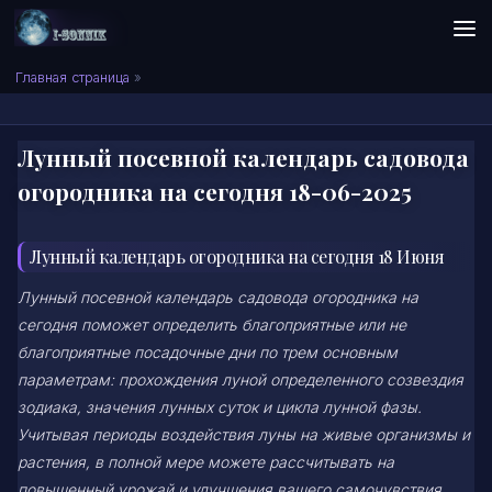
Skip to content
Сонник I-SONNIK.COM
Главная страница
»
Лунный посевной календарь садовода
огородника на сегодня 18-06-2025
Лунный календарь огородника на сегодня 18 Июня
Лунный посевной календарь садовода огородника на
сегодня поможет определить благоприятные или не
благоприятные посадочные дни по трем основным
параметрам: прохождения луной определенного созвездия
зодиака, значения лунных суток и цикла лунной фазы.
Учитывая периоды воздействия луны на живые организмы и
растения, в полной мере можете рассчитывать на
повышенный урожай и улучшения вашего самочувствия