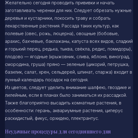
Желательно сегодня проводить прививки и начать
заготавливать черенки для них. Следует обрезать нужные
деревья и кустарники, покосить траву и собрать
лекарственные растения. Рассада таких культур, как
полевые (овес, рожь, люцерна), овощные (бобовые,
арахис, бахчевые, баклажаны, капуста всех видов, сладкий
и горький перец, редька, тыква, свёкла, редис, помидоры),
плодово — ягодные (крыжовник, слива, яблоня, виноград,
смородина, груша) пряно — зеленые (цикорий, петрушка,
базилик, салат, хрен, сельдерей, шпинат, спаржа) входит в
лунный календарь посадок на сегодня.
Из цветов, следует уделить внимание шалфею, гвоздике и
лилейным, если в планах было заниматься их рассадкой.
Также благоприятно высадить комнатные растения, в
особенности: герань, аквариумные растения, циперус
раскидистый, фикус, орхидею, плектрантус.
Неудачные процедуры для сегодняшнего дня