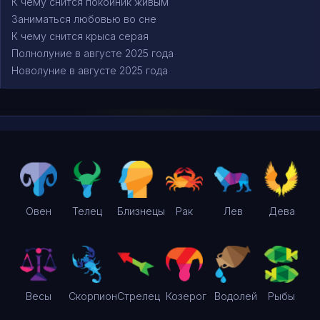
К чему снится покойник живым
Заниматься любовью во сне
К чему снится крыса серая
Полнолуние в августе 2025 года
Новолуние в августе 2025 года
Овен
Телец
Близнецы
Рак
Лев
Дева
Весы
Скорпион
Стрелец
Козерог
Водолей
Рыбы