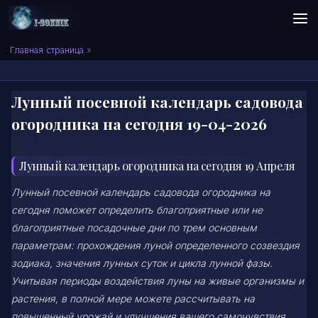
Skip to content
Сонник I-SONNIK.COM
Главная страница
»
Лунный посевной календарь садовода
огородника на сегодня 19-04-2026
Лунный календарь огородника на сегодня 19 Апреля
Лунный посевной календарь садовода огородника на
сегодня поможет определить благоприятные или не
благоприятные посадочные дни по трем основным
параметрам: прохождения луной определенного созвездия
зодиака, значения лунных суток и цикла лунной фазы.
Учитывая периоды воздействия луны на живые организмы и
растения, в полной мере можете рассчитывать на
повышенный урожай и улучшения вашего самочувствия