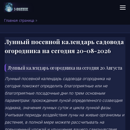
Skip to content
Сонник I-SONNIK.COM
Главная страница
»
Лунный посевной календарь садовода
огородника на сегодня 20-08-2026
Лунный календарь огородника на сегодня 20 Августа
Лунный посевной календарь садовода огородника на
сегодня поможет определить благоприятные или не
благоприятные посадочные дни по трем основным
параметрам: прохождения луной определенного созвездия
зодиака, значения лунных суток и цикла лунной фазы.
Учитывая периоды воздействия луны на живые организмы и
растения, в полной мере можете рассчитывать на
повышенный урожай и улучшения вашего самочувствия