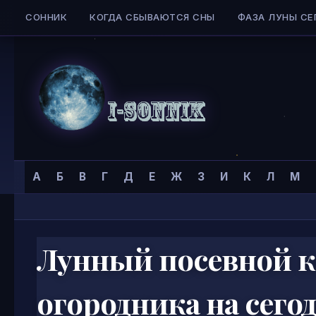
СОННИК
КОГДА СБЫВАЮТСЯ СНЫ
ФАЗА ЛУНЫ СЕ
Skip to content
Сонник
Главная страница
»
А
Б
В
Г
Д
Е
Ж
З
И
К
Л
М
I-
SONNIK.COM
Лунный посевной к
огородника на сего