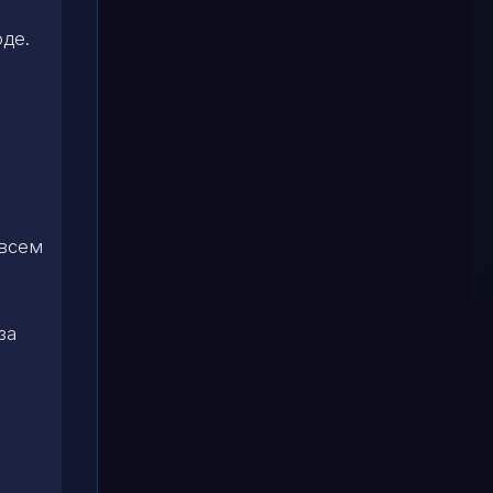
оде.
 всем
за