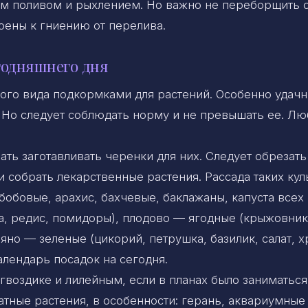
ым поливом и рыхлением. Но важно не переборщить 
оены к гниению от перелива.
годняшнего дня
ого вида подкормками для растений. Особенно удачн
 Но следует соблюдать норму и не превышать ее. Л
ть заготавливать черенки для них. Следует обрезать
и собрать лекарственные растения. Рассада таких кул
бобовые, арахис, бахчевые, баклажаны, капуста всех
ла, редис, помидоры), плодово — ягодные (крыжовник
яно — зеленые (цикорий, петрушка, базилик, салат, х
алендарь посадок на сегодня.
гвоздике и лилейным, если в планах было заниматься
атные растения, в особенности: герань, аквариумные