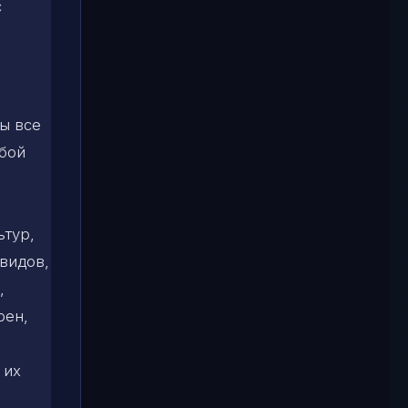
с
ы все
юбой
ьтур,
 видов,
,
рен,
 их