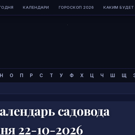
ГОДНЯ
КАЛЕНДАРИ
ГОРОСКОП 2026
КАКИМ БУДЕТ 
Н
О
П
Р
С
Т
У
Ф
Х
Ц
Ч
Ш
Щ
алендарь садовода
дня 22-10-2026