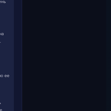
ень
на
.
,
но ее
ь
е