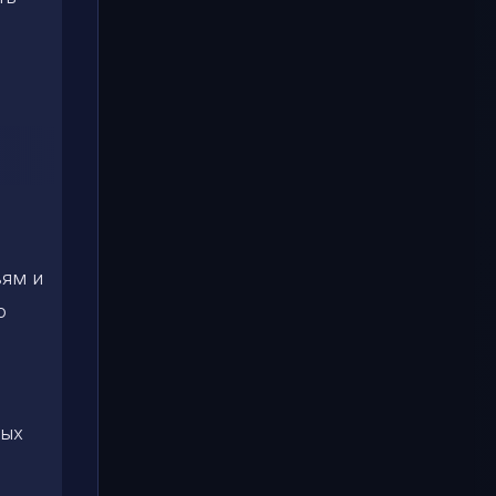
ьям и
о
ных