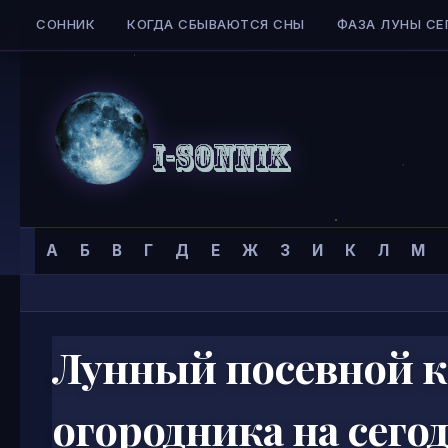
СОННИК
КОГДА СБЫВАЮТСЯ СНЫ
ФАЗА ЛУНЫ СЕ
Skip to content
Сонник
Главная страница
»
А
Б
В
Г
Д
Е
Ж
З
И
К
Л
М
I-
SONNIK.COM
Лунный посевной к
огородника на сего