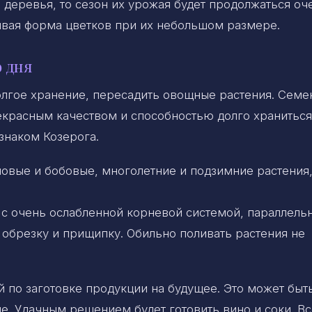
и деревья, то сезон их урожая будет продолжаться оч
сивая форма цветков при их небольшом размере.
 дня
олгое хранение, пересадить овощные растения. Семе
екрасным качеством и способностью долго храниться
знаком Козерога.
новые и бобовые, многолетние и подзимние растения
с очень ослабленной корневой системой, параллель
обрезку и прищипку. Обильно поливать растения не
 по заготовке продукции на будущее. Это может быт
е. Удачным решением будет готовить вино и соки. Вс