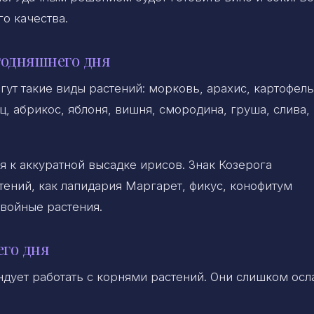
го качества.
годняшнего дня
ут такие виды растений: морковь, арахис, картофель
ц, абрикос, яблоня, вишня, смородина, груша, слива,
я к аккуратной высадке ирисов. Знак Козерога
тений, как лапидария Маргарет, фикус, конофитум
войные растения.
его дня
дует работать с корнями растений. Они слишком ос