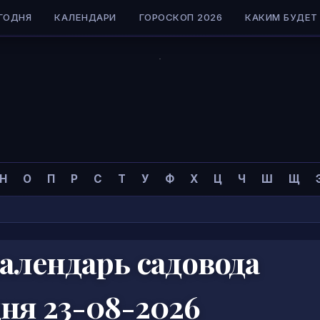
ГОДНЯ
КАЛЕНДАРИ
ГОРОСКОП 2026
КАКИМ БУДЕТ 
Н
О
П
Р
С
Т
У
Ф
Х
Ц
Ч
Ш
Щ
алендарь садовода
дня 23-08-2026