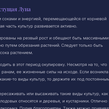
стущая Луна
и соками и энергией, перемещающейся от корневой
ая часть культур развивается активно.
рованы на резвый рост и обещают быть массивными
о путем обрезания растений. Следует только быть
сока растением.
дить в этот период окулировку. Несмотря на то, что
 ранам, ее жизненные силы на исходе. Если возникла
акие-то виды культур, то держите их под постоянны
ересаживать или высаживать такие виды культур, как
лодовых относятся и деревья, и кустарники. Отлично 
одкормка. Полив благоприятен. Также можно привива