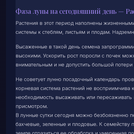
Фаза луны на сегодняшний день — Ра
Растения в этот период наполнены жизненным
системы к стеблям, листьям и плодам. Надземн
Высаженные в такой день семена запрограмми
высокими. Ускорить рост поросли с почек можн
внимательным и не допустить большой потери 
Не советует лунно посадочный календарь прово
корневая система растений не восприимчива к
необходимость высаживать или пересаживать к
присмотром.
В лунные сутки сегодня можно безбоязненно п
бахчевые, зеленные и плодовые. К семейству п
земле отразиться ее обработка и умеренная п