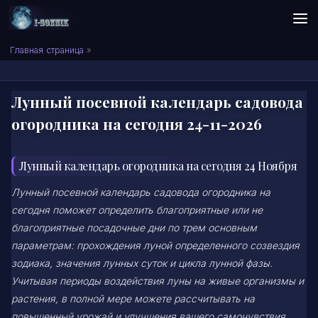
Skip to content
Сонник I-SONNIK.COM
Главная страница
»
Лунный посевной календарь садовода
огородника на сегодня 24-11-2026
Лунный календарь огородника на сегодня 24 Ноября
Лунный посевной календарь садовода огородника на
сегодня поможет определить благоприятные или не
благоприятные посадочные дни по трем основным
параметрам: прохождения луной определенного созвездия
зодиака, значения лунных суток и цикла лунной фазы.
Учитывая периоды воздействия луны на живые организмы и
растения, в полной мере можете рассчитывать на
повышенный урожай и улучшения вашего самочувствия