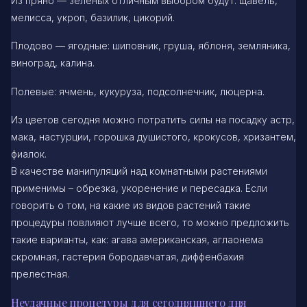
Из пряно — зеленых отличным выбором будут: щавель,
мелисса, укроп, базилик, цикорий.
Плодово — ягодные: шиповник, груша, яблоня, земляника,
виноград, калина.
Полевые: ячмень, кукуруза, подсолнечник, люцерна.
Из цветов сегодня можно потратить силы на посадку астр,
мака, настурции, горошка душистого, крокусов, хризантем,
фиалок.
В качестве манипуляций над комнатными растениями
применимы – обрезка, укоренение и пересадка. Если
говорить о том, на какие из видов растений такие
процедуры повлияют лучше всего, то можно предложить
такие варианты, как: агава американская, аглаонема
скромная, гастерия бородавчатая, диффенбахия
прелестная.
Неудачные процедуры для сегодняшнего дня