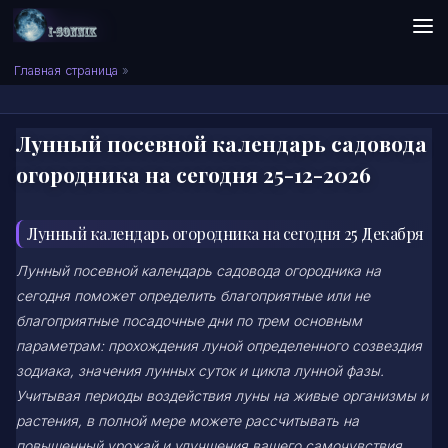
Skip to content
Сонник I-SONNIK.COM
Главная страница
»
Лунный посевной календарь садовода
огородника на сегодня 25-12-2026
Лунный календарь огородника на сегодня 25 Декабря
Лунный посевной календарь садовода огородника на
сегодня поможет определить благоприятные или не
благоприятные посадочные дни по трем основным
параметрам: прохождения луной определенного созвездия
зодиака, значения лунных суток и цикла лунной фазы.
Учитывая периоды воздействия луны на живые организмы и
растения, в полной мере можете рассчитывать на
повышенный урожай и улучшения вашего самочувствия