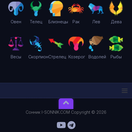
Овен
Телец
Близнецы
Рак
Лев
Дева
Весы
Скорпион
Стрелец
Козерог
Водолей
Рыбы
Сонник I-SONNIK.COM Copyright © 2026