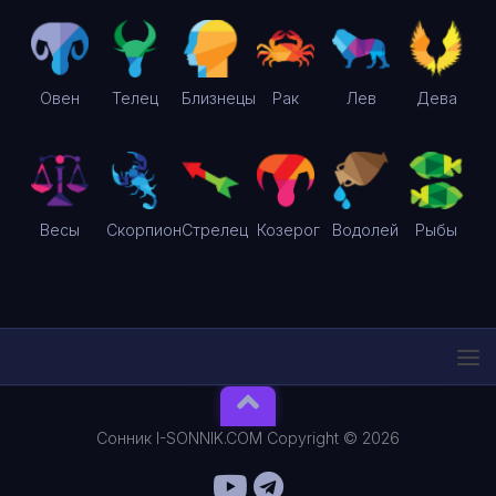
Овен
Телец
Близнецы
Рак
Лев
Дева
Весы
Скорпион
Стрелец
Козерог
Водолей
Рыбы
Сонник I-SONNIK.COM Copyright © 2026