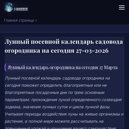
Skip to content
Сонник I-SONNIK.COM
Главная страница
»
Лунный посевной календарь садовода
огородника на сегодня 27-03-2026
Лунный календарь огородника на сегодня 27 Марта
Лунный посевной календарь садовода огородника на
сегодня поможет определить благоприятные или не
благоприятные посадочные дни по трем основным
параметрам: прохождения луной определенного созвездия
зодиака, значения лунных суток и цикла лунной фазы.
Учитывая периоды воздействия луны на живые организмы и
растения, в полной мере можете рассчитывать на
повышенный урожай и улучшения вашего самочувствия