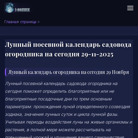
Skip to content
Сонник I-SONNIK.COM
Главная страница
»
Лунный посевной календарь садовода
огородника на сегодня 29-11-2025
Лунный календарь огородника на сегодня 29 Ноября
Лунный посевной календарь садовода огородника на
сегодня поможет определить благоприятные или не
благоприятные посадочные дни по трем основным
параметрам: прохождения луной определенного созвездия
зодиака, значения лунных суток и цикла лунной фазы.
Учитывая периоды воздействия луны на живые организмы и
растения, в полной мере можете рассчитывать на
повышенный урожай и улучшения вашего самочувствия