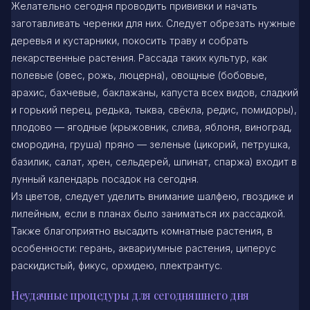
Желательно сегодня проводить прививки и начать
заготавливать черенки для них. Следует обрезать нужные
деревья и кустарники, покосить траву и собрать
лекарственные растения. Рассада таких культур, как
полевые (овес, рожь, люцерна), овощные (бобовые,
арахис, бахчевые, баклажаны, капуста всех видов, сладкий
и горький перец, редька, тыква, свёкла, редис, помидоры),
плодово — ягодные (крыжовник, слива, яблоня, виноград,
смородина, груша) пряно — зеленые (цикорий, петрушка,
базилик, салат, хрен, сельдерей, шпинат, спаржа) входит в
лунный календарь посадок на сегодня.
Из цветов, следует уделить внимание шалфею, гвоздике и
лилейным, если в планах было заниматься их рассадкой.
Также благоприятно высадить комнатные растения, в
особенности: герань, аквариумные растения, циперус
раскидистый, фикус, орхидею, плектрантус.
Неудачные процедуры для сегодняшнего дня