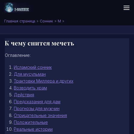
Skip to content
Сонник I-SONNIK.COM
Главная страница
»
Сонник
»
М
»
К чему снится мечеть
Оглавление:
Исламский сонник
Для мусульман
Трактовки Миллера и других
Возводить храм
Действия
Предсказания для дам
Прогнозы для мужчин
Отрицательные значения
Положительные
Реальные истории