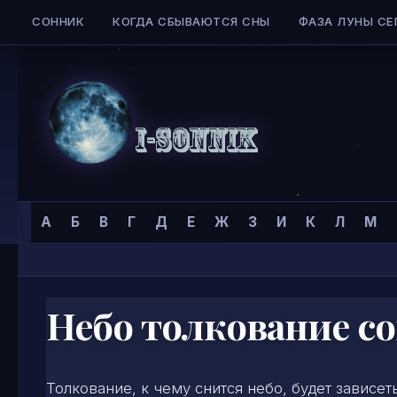
СОННИК
КОГДА СБЫВАЮТСЯ СНЫ
ФАЗА ЛУНЫ СЕ
Skip to content
Сонник
Главная страница
»
Сонник
»
Н
»
А
Б
В
Г
Д
Е
Ж
З
И
К
Л
М
I-
SONNIK.COM
Небо толкование с
Толкование, к чему снится небо, будет зависеть