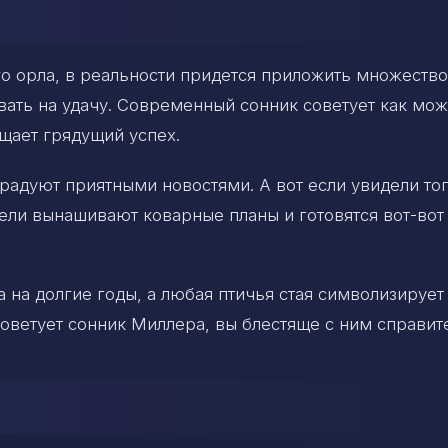
 орла, в реальности придется приложить множество
вать на удачу. Современный сонник советует как мо
щает грядущий успех.
адуют приятными новостями. А вот если увидели то
тели вынашивают коварные планы и готовятся вот-вот
 на долгие годы, а любая птичья стая символизирует
оветует сонник Миллера, вы блестяще с ним справит