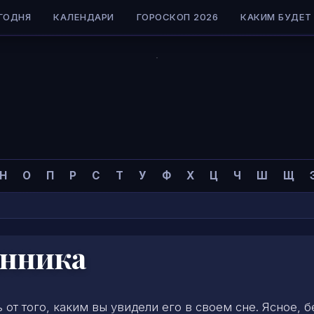
ГОДНЯ
КАЛЕНДАРИ
ГОРОСКОП 2026
КАКИМ БУДЕТ 
Н
О
П
Р
С
Т
У
Ф
Х
Ц
Ч
Ш
Щ
онника
 от того, каким вы увидели его в своем сне. Ясное, б