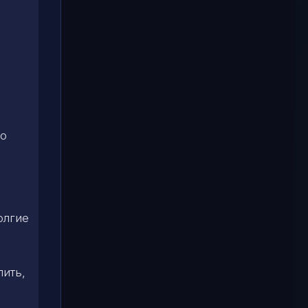
ло
олгие
пить,