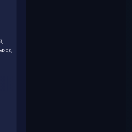
й,
выход