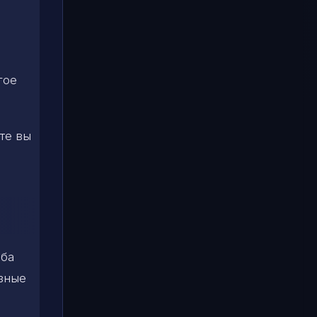
гое
те вы
еба
езные