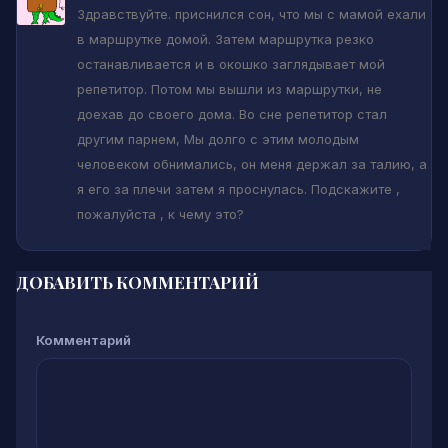
Здравствуйте. приснился сон, что мы с мамой ехали
в маршрутке домой. Затем маршрутка резко
останавливается и в окошко заглядывает мой
репетитор. Потом мы вышли из маршрутки, не
доехав до своего дома. Во сне репетитор стал
другим парнем, Мы долго с этим молодым
человеком обнимались, он меня держал за талию, а
я его за плечи затем я проснулась. Подскажите ,
пожалуйста , к чему это?
ДОБАВИТЬ КОММЕНТАРИЙ
Комментарий