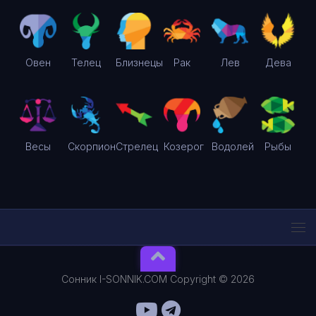
Овен
Телец
Близнецы
Рак
Лев
Дева
Весы
Скорпион
Стрелец
Козерог
Водолей
Рыбы
Сонник I-SONNIK.COM Copyright © 2026