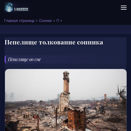
Skip to content
Сонник I-SONNIK.COM
Главная страница
»
Сонник
»
П
»
Пепелище толкование сонника
Пепелище во сне