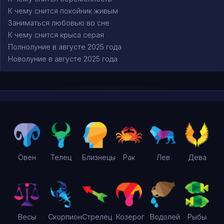
К чему снится покойник живым
Заниматься любовью во сне
К чему снится крыса серая
Полнолуние в августе 2025 года
Новолуние в августе 2025 года
Овен
Телец
Близнецы
Рак
Лев
Дева
Весы
Скорпион
Стрелец
Козерог
Водолей
Рыбы