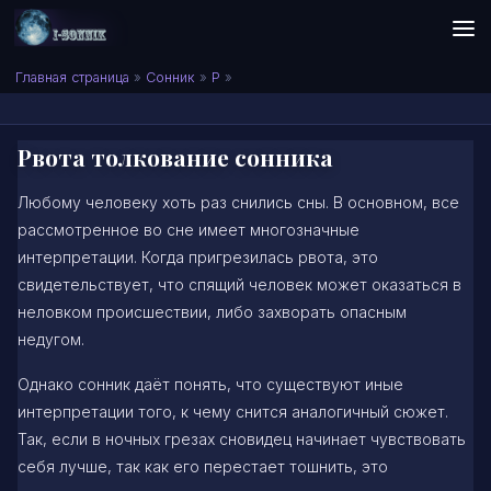
Skip to content
Сонник I-SONNIK.COM
Главная страница
»
Сонник
»
Р
»
Рвота толкование сонника
Любому человеку хоть раз снились сны. В основном, все
рассмотренное во сне имеет многозначные
интерпретации. Когда пригрезилась рвота, это
свидетельствует, что спящий человек может оказаться в
неловком происшествии, либо захворать опасным
недугом.
Однако сонник даёт понять, что существуют иные
интерпретации того, к чему снится аналогичный сюжет.
Так, если в ночных грезах сновидец начинает чувствовать
себя лучше, так как его перестает тошнить, это