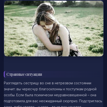
Странные ситуации
Разглядеть сестрицу во сне в нетрезвом состоянии
значит: вы чересчур благосклонны к поступкам родной
особы. Если была психически неуравновешенной – она
подготовила для вас неожиданный сюрприз. Подстриглась
сама, либо утопла – у кого – то из вас начался