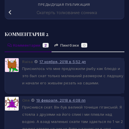
ПРЕДЫДУЩАЯ ПУБЛИКАЦИЯ
Скатерть толкование сонника
КОММЕНТАРИЯ 2
Комментарии
2
Пингбэки
0
Raisa
17 ноября, 2018 в 5:52 дп
Приснилось что мне предложили рыбу как блюдо и
это был скат только маленький размером с ладошку
и начали его живьём резать на сашими.
Оля
19 февраля, 2018 в 4:08 пп
Приснився скат. Він був великій точніше гіганській. Я
стояла з друзями на його спині і ми плевли над
водою. А взаді маленькі скати там здається по 1 чи 2
людині стояло на них.це було у вечері чи в ночі.