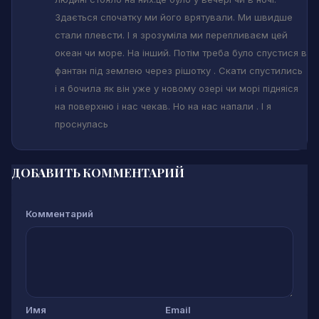
Здається спочатку ми його врятували. Ми швидше
стали плевсти. І я зрозуміла ми перепливаєм цей
океан чи море. На інший. Потім треба було спустися в
фантан під землею через рішотку . Скати спустились
і я бочила як він уже у новому озері чи морі підняіся
на поверхню і нас чекав. Но на нас напали . І я
проснулась
ДОБАВИТЬ КОММЕНТАРИЙ
Комментарий
Имя
Email