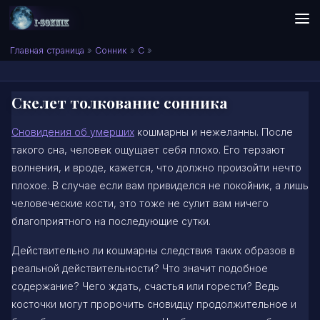
Skip to content
Сонник I-SONNIK.COM
Главная страница
»
Сонник
»
С
»
Скелет толкование сонника
Сновидения об умерших
кошмарны и нежеланны. После
такого сна, человек ощущает себя плохо. Его терзают
волнения, и вроде, кажется, что должно произойти нечто
плохое. В случае если вам привиделся не покойник, а лишь
человеческие кости, это тоже не сулит вам ничего
благоприятного на последующие сутки.
Действительно ли кошмарны следствия таких образов в
реальной действительности? Что значит подобное
содержание? Чего ждать, счастья или горести? Ведь
косточки могут пророчить сновидцу продолжительное и