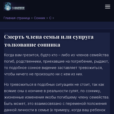
Skip to content
Сонник I-SONNIK.COM
Главная страница
»
Сонник
»
С
»
Смерть члена семьи или супруга
толкование сонника
Когда вам грезится, будто кто – либо из членов семейства
погиб, родственники, приехавшие на погребение, рыдают,
то подобное сонное видение заставляет тревожиться,
чтобы ничего не произошло ни с кем из них.
Но тревожиться в подобных ситуациях не стоит, так как
всякие сны о кончине в реальности сулят, по соннику,
жизненные изменения якобы погибшему члену семейства.
Быть может, это взаимосвязано с переменой положения
данной личности в семье (к примеру, когда ваш ребенок