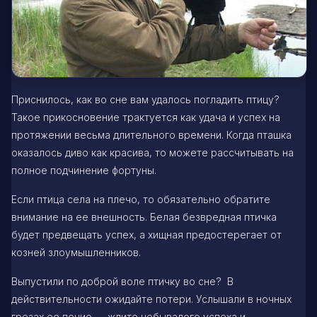
Приснилось, как во сне вам удалось погладить птицу?
Такое прикосновение трактуется как удача и успех на
протяжении весьма длительного времени. Когда пташка
оказалось диво как красива, то можете рассчитывать на
полное подчинение фортуны.
Если птица села на плечо, то обязательно обратите
внимание на ее внешность. Белая безвредная птичка
будет предвещать успех, а хищная предостерегает от
козней злоумышленников.
Выпустили по доброй воле птичку во сне? В
действительности ожидайте потери. Услышали в ночных
грезах ее пение — ждите небывалого успеха и