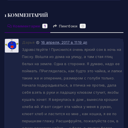
1 КОММЕНТАРИЙ
Комментарии
1
Пингбэки
0
Дарья
16 апреля, 2017 в 11:19 дп
Здравствуйте ! Приснился очень яркий сон в ночь на
Пасху. ВЫшла из дома на улицу, а там стая птиц
белых на земле. Одна в сторонке. Я думаю, надо ее
поймать. ПРигляделась, как будто это чайка, и лапки
такие же и оперение, размером с голубя только.
Начала подкрадываться, а птичка не против, дала
себя взять в руки и ладошку клювом стучит, якобы
кушать хочет. Я вернулась в дом , вынесла крошки
хлеба ей. И вот сидит эта чайка у меня в руках,
клюет хлеб и ластится ко мне , как кошка, я ее по
перышкам глажу. Расшифруйте, пожалуйста сон, в
одних сонниках чайка — к беде, в других белая