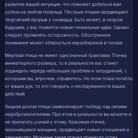
развитие вашей интуиции, что поможет добиться вам
успеха на любом поприще. Пестрые пташки предвещают
творческий прорыв у сновидца. Быть может, в скором
будущем, у вас появятся новые гениальные идеи. Однако
следует проявлять осторожность. Обостренное
понимание может обернуться неразберихой в голове.
Мертвая птица не имеет однозначной трактовки. Птичка
миниатюрного размера, то в реальности вас станет
поджидать череда небольших проблем и затруднений, с
которыми вы, впрочем, справитесь. Но если птаха погибло
от ваших рук, то это говорить о необдуманности ваших
действий.
Хищная дохлая птица символизирует победу над своими
недоброжелателями. При этом в реальности вы можете и
не прилагать усилий к этому. Красивая птичка,
приснившаяся женщине, предвещает новые отношения и
замужество. Мужчине такая пташка принесет успех.