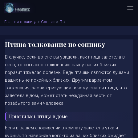
Skip to content
Сонник I-SONNIK.COM
Главная страница
»
Сонник
»
П
»
Птица толкование по соннику
В случае, если во сне вы увидели, как птица залетела в
окно, то согласно толкованию наяву ваших близких
поразит тяжелая болезнь. Ведь пташки являются душами
ваших ныне покойных близких. Другим вариантом
толкования, характеризующим, к чему снится птица, что
залетела в дом, может стать нежданная весть от
позабытого вами человека.
Приснилась птица в доме
Если в вашем сновидении в комнату залетела утка и
курица, то наверняка кого-то из ваших близких ожидает