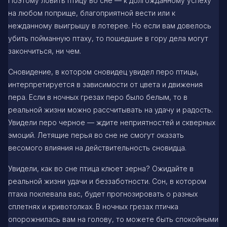
Поэтому ловить птицу во сне — к долгожданному успеху
на любом поприще, благоприятной вести или к
нежданному выигрышу в лотерее. Но если вам довелось
убить пойманную птаху, то пошедшие в гору дела могут
закончиться, ни чем.
Сновидение, в котором сновидец увидел перо птицы,
интерпретируется в зависимости от цвета и движения
пера. Если в ночных грезах перо было белым, то в
реальной жизни можно рассчитывать на удачу и радость.
Увидели перо черное — ждите неприятностей и скверных
эмоций. Летящие перья во сне не смогут оказать
весомого влияния на действительность сновидца.
Увидели, как во сне птица клюет зерна? Ожидайте в
реальной жизни удачи и беззаботности. Сон, в котором
птаха поклевала вас, будет прогнозировать о разных
сплетнях и кривотолках. В ночных грезах птичка
опорожнилась вам на голову, то можете быть спокойными